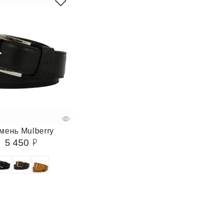
мень Mulberry
5 450