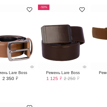
-50%
ень Lare Boss
Ремень Lare Boss
Рем
2 350
1 125
2 250