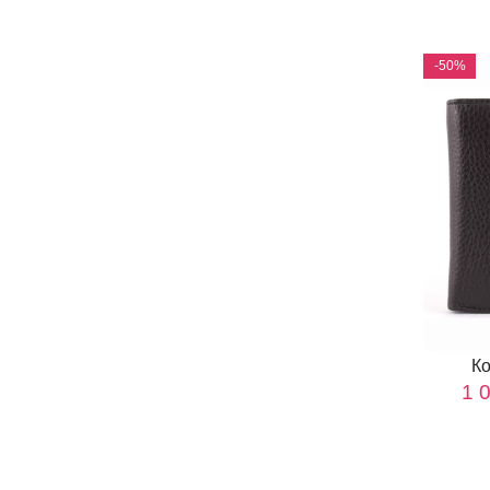
-50%
К
1 