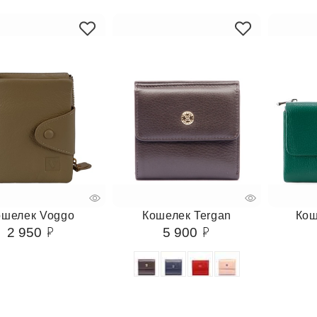
ошелек Voggo
Кошелек Tergan
Кош
2 950
5 900