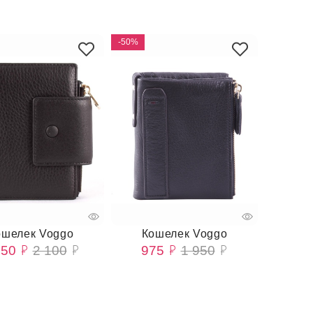
-50%
ошелек Voggo
Кошелек Voggo
050
2 100
975
1 950