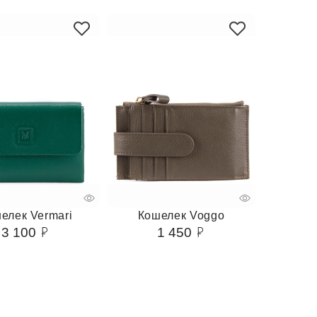
елек Vermari
Кошелек Voggo
3 100
1 450