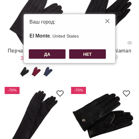
Ваш город:
El Monte
, United States
Перчатки David Naman
Перчатки David Naman
ДА
НЕТ
395
790
460
920
-70%
-70%