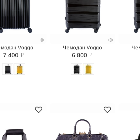
емодан Voggo
Чемодан Voggo
Че
7 400
6 800