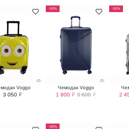
-50%
-50%
емодан Voggo
Чемодан Voggo
Че
3 050
1 800
3 600
2 4
-50%