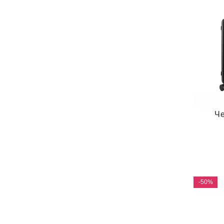
Ч
-50%