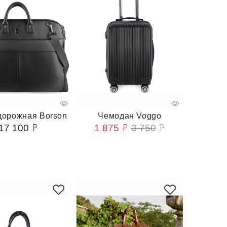
дорожная Borson
Чемодан Voggo
17 100
1 875
3 750