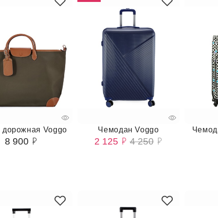
 дорожная Voggo
Чемодан Voggo
Чемод
8 900
2 125
4 250