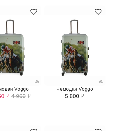
модан Voggo
Чемодан Voggo
50
4 900
5 800