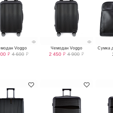
емодан Voggo
Чемодан Voggo
Сумка 
300
4 600
2 450
4 900