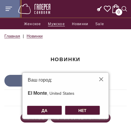
0
Женское
Мужское
Новинки
Sale
Главная
Новинки
НОВИНКИ
Ваш город:
Сортировать по
ФИЛЬТРЫ
El Monte
, United States
0 Товаров
ДА
НЕТ
КОЖАНЫЕ
ИЗ ИСКУССТВЕННОЙ КОЖИ