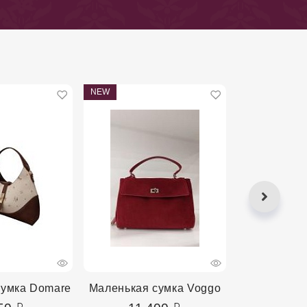
NEW
NEW
сумка Domare
Маленькая сумка Voggo
Маленькая 