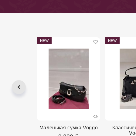
NEW
NEW
сумка Domare
Маленькая сумка Voggo
Классиче
Vo