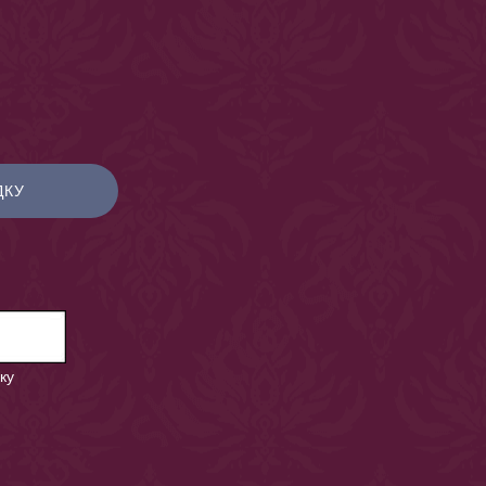
ДКУ
ку