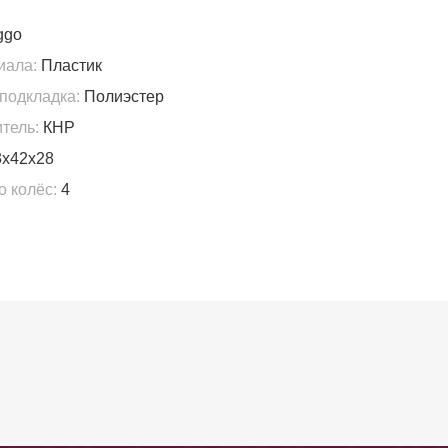
ggo
иала:
Пластик
подкладка:
Полиэстер
тель:
КНР
x42x28
о колёс:
4