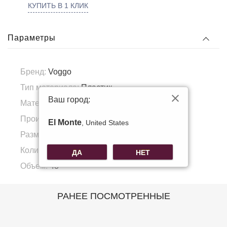
КУПИТЬ В 1 КЛИК
Параметры
Бренд:
Voggo
Тип материала:
Пластик
Ваш город:
Материал подкладка:
Полиэстер
Производитель:
КНР
El Monte
, United States
Размер:
52x38x30
Количество колёс:
4
ДА
НЕТ
Объем:
48
РАНЕЕ ПОСМОТРЕННЫЕ