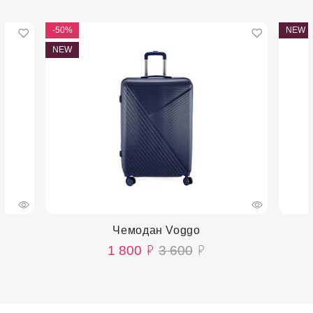
-50%
NEW
NEW
Чемодан Voggo
1 800
3 600