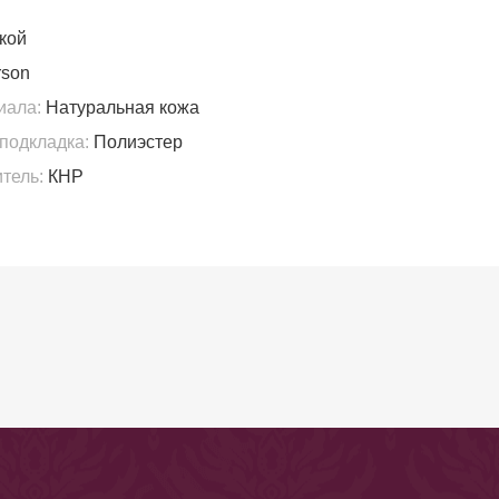
кой
son
иала:
Натуральная кожа
подкладка:
Полиэстер
тель:
КНР