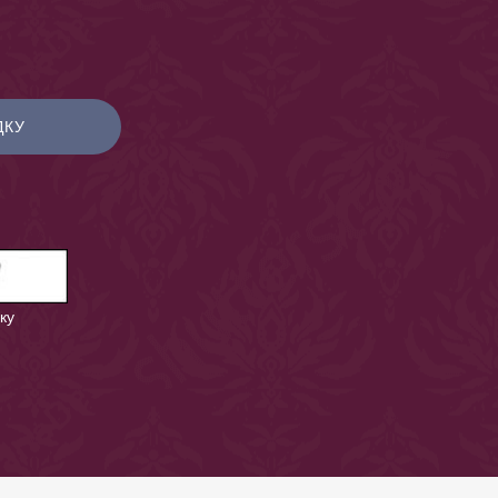
ДКУ
ку