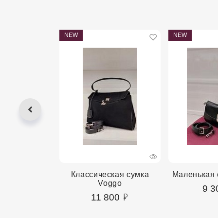
NEW
NEW
сумка Voggo
Классическая сумка
Маленькая 
Voggo
00
9 3
11 800