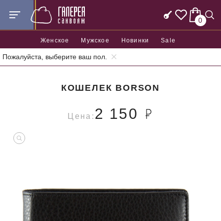
0
Женское
Мужское
Новинки
Sale
Пожалуйста, выберите ваш пол.
Главная
Аксессуары
Кошельки
Кошелек Borson
КОШЕЛЕК BORSON
2 150
Цена: