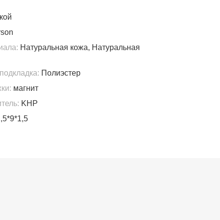
кой
son
иала:
Натуральная кожа, Натуральная
подкладка:
Полиэстер
ки:
магнит
тель:
KHP
,5*9*1,5