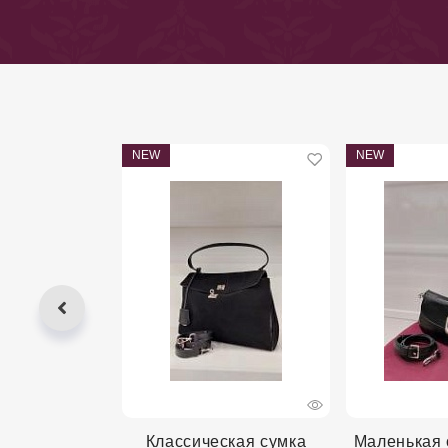
NEW
NEW
сумка Voggo
Классическая сумка
Маленькая 