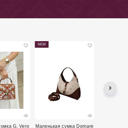
NEW
NEW
умка G. Vero
Маленькая сумка Domare
Маленькая 