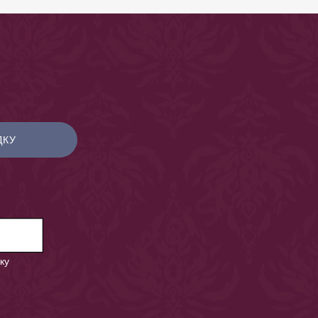
ДКУ
ку