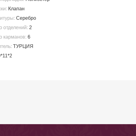
ки:
Клапан
итуры:
Серебро
о отделений:
2
о карманов:
6
тель:
ТУРЦИЯ
*11*2