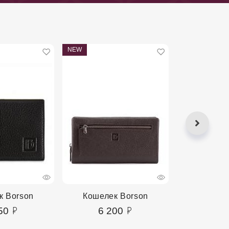
NEW
NEW
к Borson
Кошелек Borson
Кошеле
50
6 200
3 3