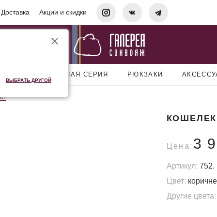
Доставка
Акции и скидки
УМКИ
ДОРОЖНАЯ СЕРИЯ
РЮКЗАКИ
АКСЕСС
ВЫБРАТЬ ДРУГОЙ
an
КОШЕЛЕК
3 
Цена:
Артикул:
752.
Цвет:
коричн
Другие цвета: