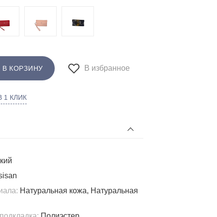
В избранное
 В КОРЗИНУ
 1 КЛИК
кий
isan
иала:
Натуральная кожа, Натуральная
подкладка:
Полиэстер