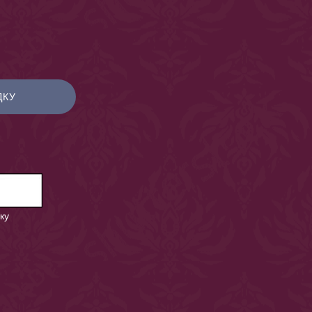
ДКУ
ку