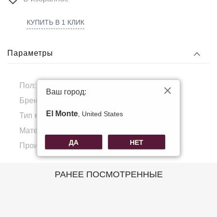
КУПИТЬ В 1 КЛИК
Параметры
Пол:
Мужской
Ваш город:
Бренд:
Giorgio Ferretti
El Monte
, United States
Тип материала:
Натуральная кожа
Материал подкладка:
Полиэстер
ДА
НЕТ
Производитель:
КНР
РАНЕЕ ПОСМОТРЕННЫЕ