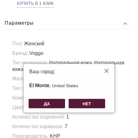
КУПИТЬ В 1 КЛИК
Параметры
Пол:
Женский
Бренд:
Voggo
Тип материала:
Натуральная кожа, Натуральная
кожа
Ваш город:
Материал подкладка:
Полиэстер
El Monte
, United States
Тип застежки:
молния
Комплектация:
ремень плечевой
ДА
НЕТ
Цвет фурнитуры:
темное серебро
Количество отделений:
1
Количество карманов:
7
Производитель:
KHP