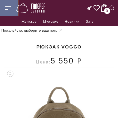
0
Женское
Мужское
Новинки
Sale
Пожалуйста, выберите ваш пол.
Главная
Рюкзаки
Городские рюкзаки
Рюкзак Voggo
РЮКЗАК VOGGO
5 550
Цена: