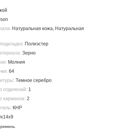
кой
son
иала:
Натуральная кожа, Натуральная
подкладка:
Полиэстер
атериала:
Зерно
ки:
Молния
чки:
64
итуры:
Темное серебро
о отделений:
1
о карманов:
2
тель:
КНР
х14х9
 ремень.