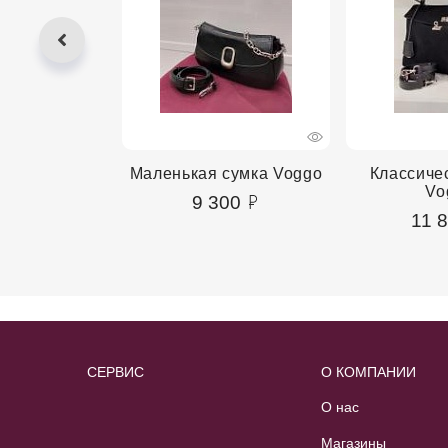
сумка Domare
Маленькая сумка Voggo
Классиче
Vo
00
9 300
11 
СЕРВИС
О КОМПАНИИ
О нас
Магазины