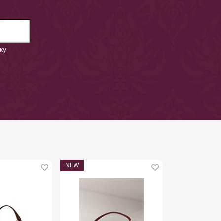
ку
NEW
NEW