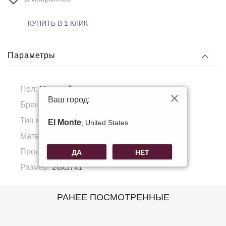
КУПИТЬ В 1 КЛИК
Параметры
Пол:
Мужской
Ваш город:
Бренд:
Borson
Тип материала:
Натуральная кожа
El Monte
, United States
Материал подкладка:
Полиэстер
Производитель:
КНР
ДА
НЕТ
Размер:
26х37х1
РАНЕЕ ПОСМОТРЕННЫЕ