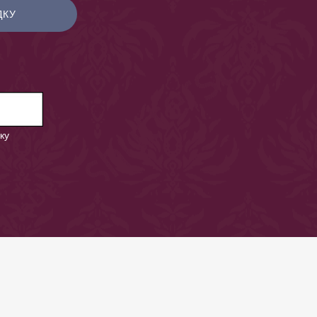
ДКУ
ку