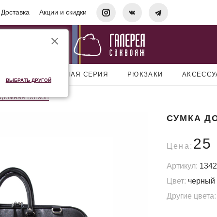
Доставка
Акции и скидки
УМКИ
ДОРОЖНАЯ СЕРИЯ
РЮКЗАКИ
АКСЕСС
ВЫБРАТЬ ДРУГОЙ
орожная Borson
СУМКА Д
25
Цена:
Артикул:
1342
Цвет:
черный
Другие цвета: