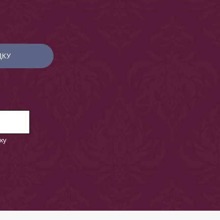
ДКУ
ку