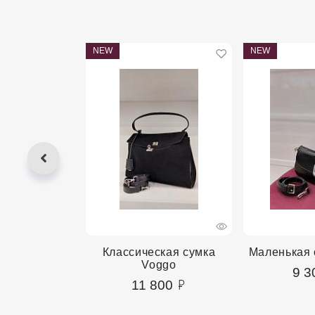
NEW
NEW
сумка Voggo
Классическая сумка
Маленькая 
Voggo
00
9 3
11 800