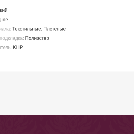
кий
ine
иала:
Текстильные, Плетеные
подкладка:
Полиэстер
тель:
KHP