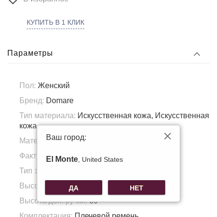
КУПИТЬ В 1 КЛИК
Параметры
Пол:
Женский
Бренд:
Domare
Тип материала:
Искусственная кожа, Искусственная
кожа
Ваш город:
Материал подкладка:
Полиэстер
Фактура материала:
Гладкая
El Monte
, United States
Тип застежки:
Магнит/молния
Высота ручки:
9
ДА
НЕТ
Высота доп. ручки:
60
Комплектация:
Плечевой ремень