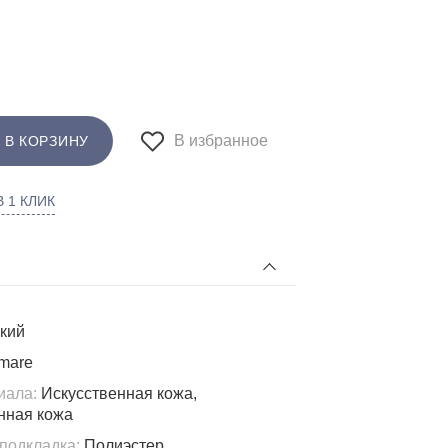
В избранное
 В КОРЗИНУ
 1 КЛИК
кий
mare
иала:
Искусственная кожа,
нная кожа
подкладка:
Полиэстер