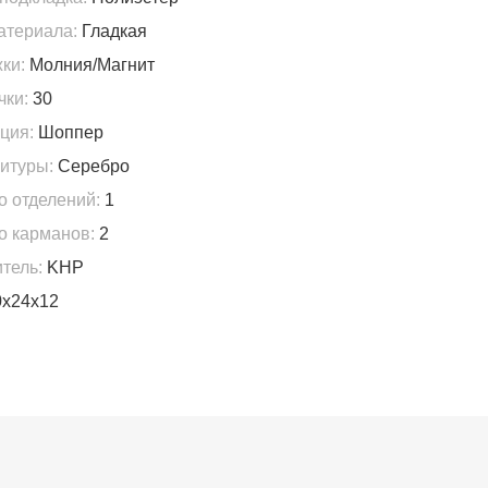
атериала:
Гладкая
ки:
Молния/Магнит
чки:
30
ция:
Шоппер
итуры:
Серебро
о отделений:
1
о карманов:
2
тель:
KHP
х24х12