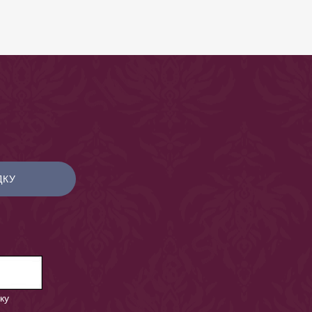
ДКУ
ку