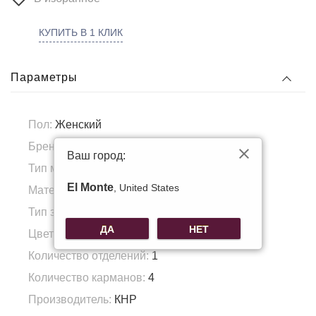
КУПИТЬ В 1 КЛИК
Параметры
Пол:
Женский
Бренд:
Domare
Ваш город:
Тип материала:
Искусственная кожа
El Monte
, United States
Материал подкладка:
Полиэстер
Тип застежки:
молния
ДА
НЕТ
Цвет фурнитуры:
серебро
Количество отделений:
1
Количество карманов:
4
Производитель:
КНР