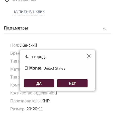
КУПИТЬ В 1 КЛИК
Параметры
Пол:
Женский
Бренд:
Domare
Ваш город:
Тип материала:
Искусственная кожа
El Monte
, United States
Материал подкладка:
Полиэстер
Тип застежки:
Магнит/молния
ДА
НЕТ
Комплектация:
вкладыш
Количество отделений:
1
Производитель:
КНР
Размер:
20*20*11