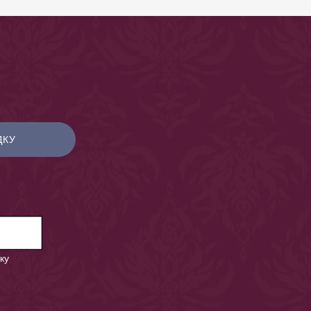
ДКУ
ку