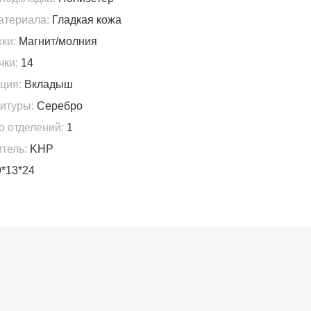
атериала:
Гладкая кожа
ки:
Магнит/молния
чки:
14
ция:
Вкладыш
итуры:
Серебро
о отделений:
1
тель:
KHP
*13*24