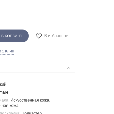
В избранное
 В КОРЗИНУ
 1 КЛИК
кий
mare
иала:
Искусственная кожа,
нная кожа
подкладка:
Полиэстер