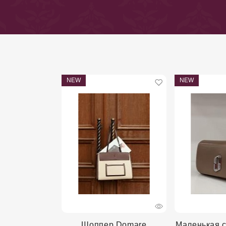
NEW
NEW
Шоппер Domare
Маленькая 