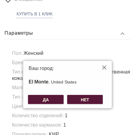
КУПИТЬ В 1 КЛИК
Параметры
Пол:
Женский
Бренд:
Domare
Ваш город:
Тип материала:
Искусственная кожа, Искусственная
кожа
El Monte
, United States
Материал подкладка:
Полиэстер
Тип застежки:
Молния/магнит
ДА
НЕТ
Цвет фурнитуры:
золото
Количество отделений:
1
Количество карманов:
1
Производитель:
KHP