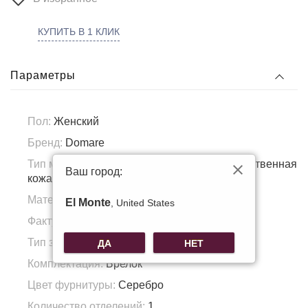
КУПИТЬ В 1 КЛИК
Параметры
Пол:
Женский
Бренд:
Domare
Тип материала:
Искусственная кожа, Искусственная
Ваш город:
кожа
Материал подкладка:
Полиэстер
El Monte
, United States
Фактура материала:
Гладкая кожа
Тип застежки:
Молния/магнит
ДА
НЕТ
Комплектация:
Брелок
Цвет фурнитуры:
Серебро
Количество отделений:
1