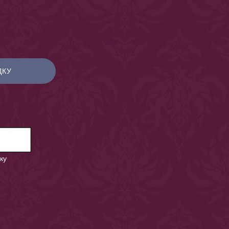
ДКУ
ку