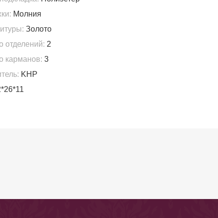
ки:
Молния
итуры:
Золото
о отделений:
2
о карманов:
3
тель:
KHP
*26*11