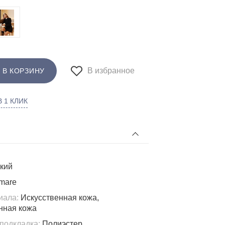
В избранное
 В КОРЗИНУ
 1 КЛИК
кий
mare
иала:
Искусственная кожа,
нная кожа
подкладка:
Полиэстер