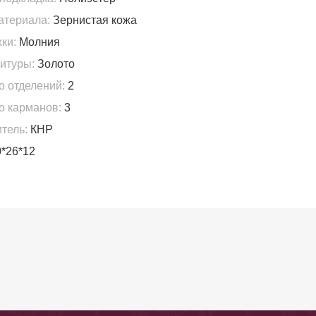
атериала:
Зернистая кожа
ки:
Молния
итуры:
Золото
о отделений:
2
о карманов:
3
тель:
КНР
*26*12