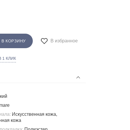
В избранное
 В КОРЗИНУ
 1 КЛИК
кий
mare
иала:
Искусственная кожа,
нная кожа
подкладка:
Полиэстер