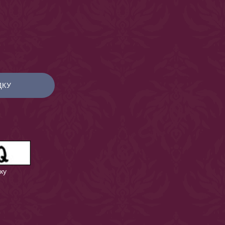
ДКУ
ку