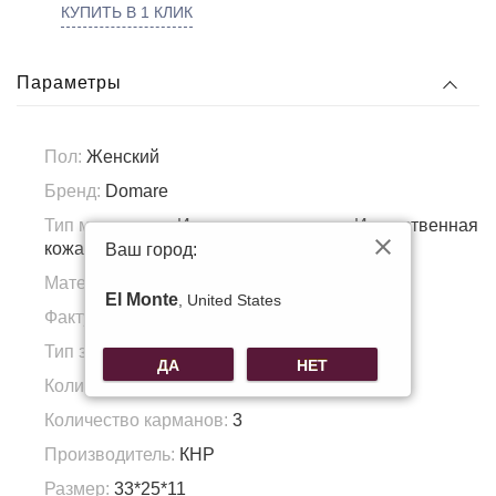
КУПИТЬ В 1 КЛИК
Параметры
Пол:
Женский
Бренд:
Domare
Тип материала:
Искусственная кожа, Искусственная
кожа
Ваш город:
Материал подкладка:
Полиэстер
El Monte
, United States
Фактура материала:
Зернистая кожа
Тип застежки:
Молния/магнит
ДА
НЕТ
Количество отделений:
1
Количество карманов:
3
Производитель:
КНР
Размер:
33*25*11