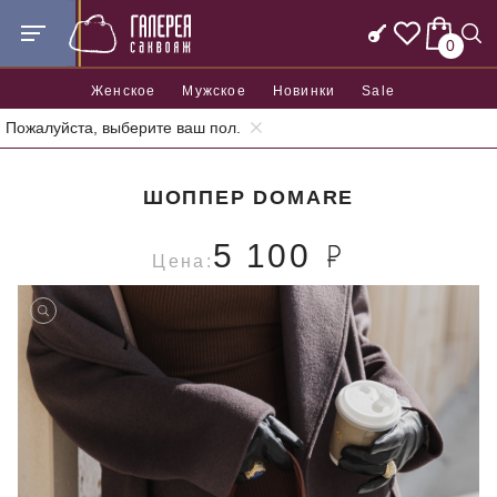
0
Женское
Мужское
Новинки
Sale
Пожалуйста, выберите ваш пол.
Главная
Женские сумки
Шопперы
Шоппер Domare
ШОППЕР DOMARE
5 100
Цена: