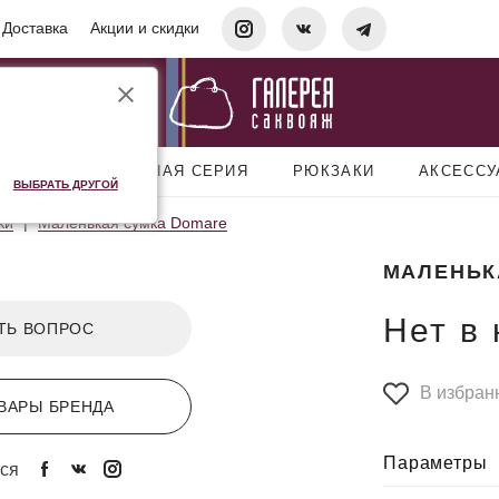
Доставка
Акции и скидки
УМКИ
ДОРОЖНАЯ СЕРИЯ
РЮКЗАКИ
АКСЕСС
ВЫБРАТЬ ДРУГОЙ
ки
Маленькая сумка Domare
МАЛЕНЬК
Нет в
ТЬ ВОПРОС
В избран
ВАРЫ БРЕНДА
Параметры
ся