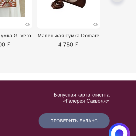
умка G. Vero
Маленькая сумка Domare
Маленькая 
00
4 750
4 9
Бонусная карта клиента
«Галерея Саквояж»
я
ПРОВЕРИТЬ БАЛАНС