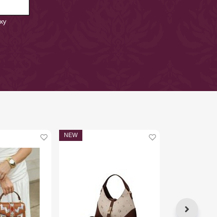
ку
NEW
NEW