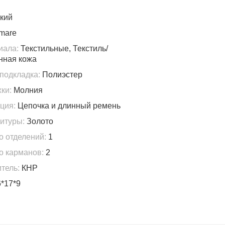
кий
mare
иала:
Текстильные, Текстиль/
нная кожа
подкладка:
Полиэстер
ки:
Молния
ция:
Цепочка и длинный ремень
итуры:
Золото
о отделений:
1
о карманов:
2
тель:
КНР
*17*9