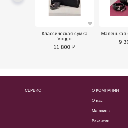
сумка Voggo
Классическая сумка
Маленькая 
Voggo
00
9 3
11 800
СЕРВИС
О КОМПАНИИ
О нас
Магазины
Вакансии