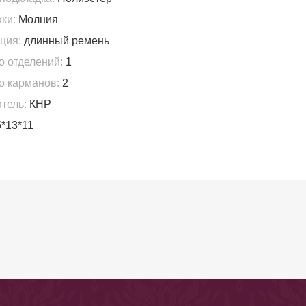
ки:
Молния
ция:
длинный ремень
о отделений:
1
о карманов:
2
тель:
КНР
*13*11