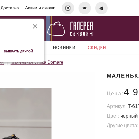
Доставка
Акции и скидки
АКСЕССУАРЫ
НОВИНКИ
СКИДКИ
ВЫБРАТЬ ДРУГОЙ
ки
Маленькая сумка Domare
МАЛЕНЬК
4 
Цена:
Артикул:
T-61
Цвет:
черный
Другие цвета: