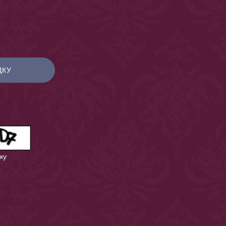
ДКУ
ку