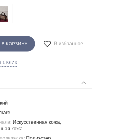
В избранное
 В КОРЗИНУ
 1 КЛИК
кий
mare
иала:
Искусственная кожа,
нная кожа
подкладка:
Полиэстер