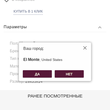
КУПИТЬ В 1 КЛИК
Параметры
Пол:
Женский
Ваш город:
Бренд:
Forstmann
Тип материала:
Натуральная кожа
El Monte
, United States
Материал подкладка:
Полиэстер
Производитель:
КНР
ДА
НЕТ
Размер:
29x35x14
РАНЕЕ ПОСМОТРЕННЫЕ