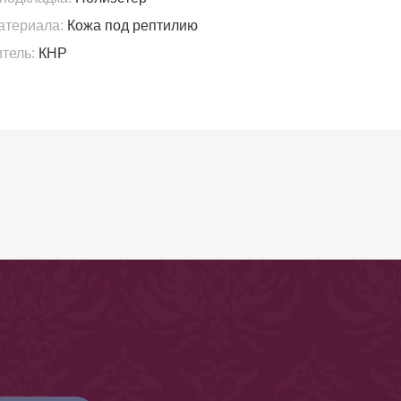
атериала:
Кожа под рептилию
тель:
КНР