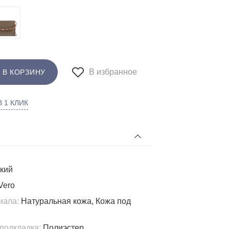
В избранное
 В КОРЗИНУ
 1 КЛИК
кий
Vero
иала:
Натуральная кожа, Кожа под
подкладка:
Полиэстер