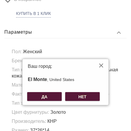
КУПИТЬ В 1 КЛИК
Параметры
Пол:
Женский
Бренд:
G. Vero
Ваш город:
Тип материала:
Натуральная кожа, Натуральная
кожа
El Monte
, United States
Материал подкладка:
Полиэстер
Фактура материала:
Теснение под рептилию
ДА
НЕТ
Тип застежки:
Замок
Цвет фурнитуры:
Золото
Производитель:
КНР
Размер:
37*26*14