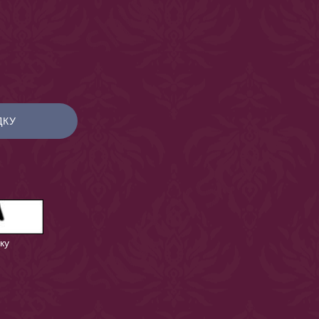
ДКУ
ку