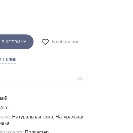
В избранное
 В КОРЗИНУ
 1 КЛИК
кий
Vero
иала:
Натуральная кожа, Натуральная
ивка
подкладка:
Полиэстер