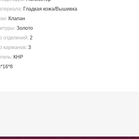
атериала:
Гладкая кожа/Вышивка
ки:
Клапан
итуры:
Золото
о отделений:
2
о карманов:
3
тель:
КНР
*16*8