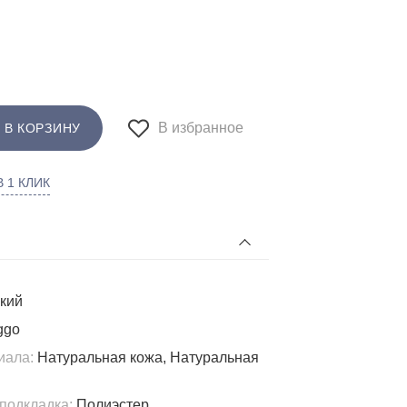
В избранное
 В КОРЗИНУ
 1 КЛИК
кий
ggo
иала:
Натуральная кожа, Натуральная
подкладка:
Полиэстер