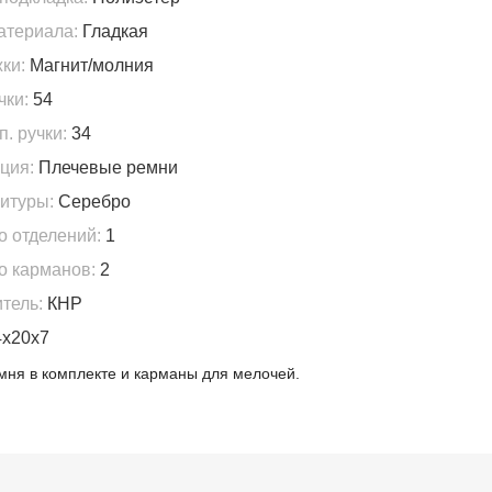
атериала:
Гладкая
ки:
Магнит/молния
чки:
54
. ручки:
34
ция:
Плечевые ремни
итуры:
Серебро
о отделений:
1
о карманов:
2
тель:
КНР
х20х7
емня в комплекте и карманы для мелочей.