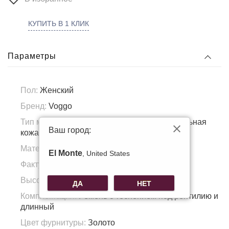
КУПИТЬ В 1 КЛИК
Параметры
Пол:
Женский
Бренд:
Voggo
Тип материала:
Натуральная кожа, Натуральная
Ваш город:
кожа
Материал подкладка:
Полиэстер
El Monte
, United States
Фактура материала:
Гладкая кожа
Высота ручки:
9
ДА
НЕТ
Комплектация:
Ремень с теснением под рептилию и
длинный
Цвет фурнитуры:
Золото