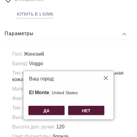
КУПИТЬ В 1 КЛИК
Параметры
Пол:
Женский
Бренд:
Voggo
Тип материала:
Натуральная кожа, Натуральная
Ваш город:
кожа
Материал подкладка:
Полиэстер
El Monte
, United States
Фактура материала:
Гладкая кожа
Тип застежки:
Молния/магнит
ДА
НЕТ
Высота ручки:
13
Высота доп. ручки:
120
Цвет фурнитуры:
бронза