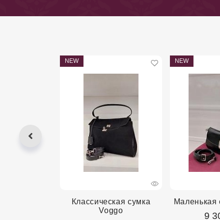
NEW
NEW
 Desisan
Классическая сумка
Маленькая 
Voggo
00
9 3