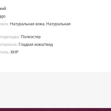
кий
ggo
иала:
Натуральная кожа, Натуральная
подкладка:
Полиэстер
атериала:
Гладкая кожа/твид
тель:
КНР