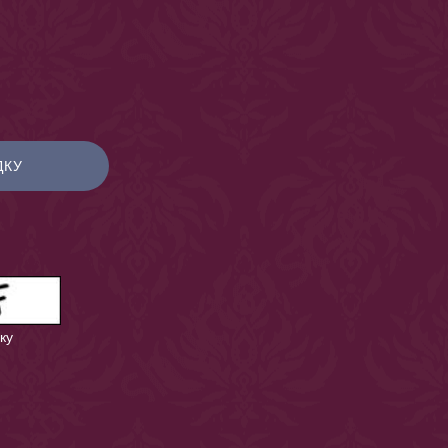
ДКУ
ку