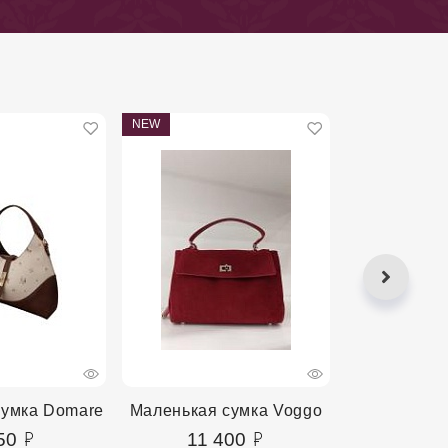
NEW
NEW
сумка Domare
Маленькая сумка Voggo
Маленькая 
50
11 400
4 2