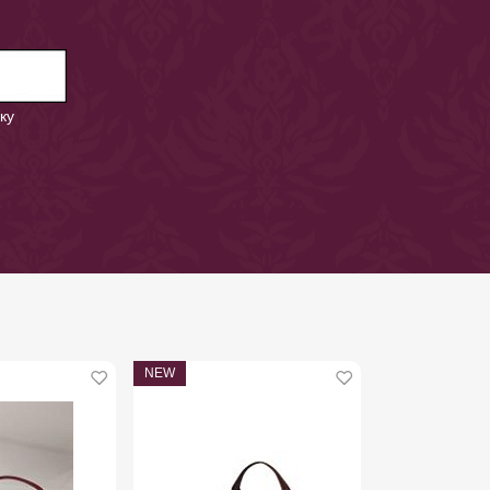
ку
NEW
NEW