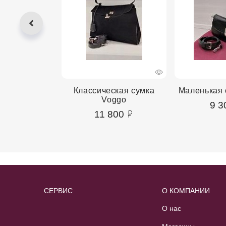
сумка Voggo
Классическая сумка
Маленькая 
Voggo
00
9 3
11 800
СЕРВИС
О КОМПАНИИ
О нас