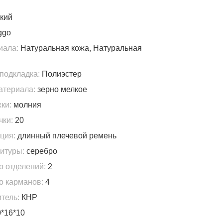
кий
ggo
иала:
Натуральная кожа, Натуральная
подкладка:
Полиэстер
атериала:
зерно мелкое
ки:
молния
чки:
20
ция:
длинный плечевой ремень
итуры:
серебро
о отделений:
2
о карманов:
4
тель:
КНР
*16*10