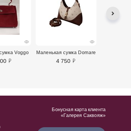
сумка Voggo
Маленькая сумка Domare
Маленькая 
400
4 750
4 2
Бонусная карта клиента
«Галерея Саквояж»
я