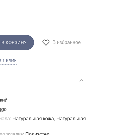
В избранное
 В КОРЗИНУ
 1 КЛИК
кий
ggo
иала:
Натуральная кожа, Натуральная
подкладка:
Полиэстер