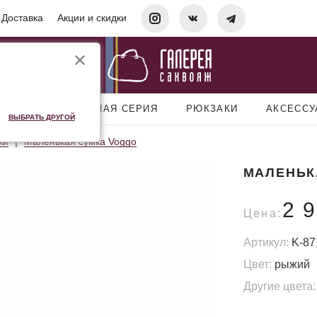
Доставка
Акции и скидки
УМКИ
ДОРОЖНАЯ СЕРИЯ
РЮКЗАКИ
АКСЕСС
ВЫБРАТЬ ДРУГОЙ
ки
Маленькая сумка Voggo
МАЛЕНЬК
2 
Цена:
Артикул:
K-87
Цвет:
рыжий
Другие цвета: