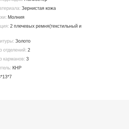
атериала:
Зернистая кожа
ки:
Молния
ция:
2 плечевых ремня(текстильный и
итуры:
Золото
о отделений:
2
о карманов:
3
тель:
КНР
*13*7