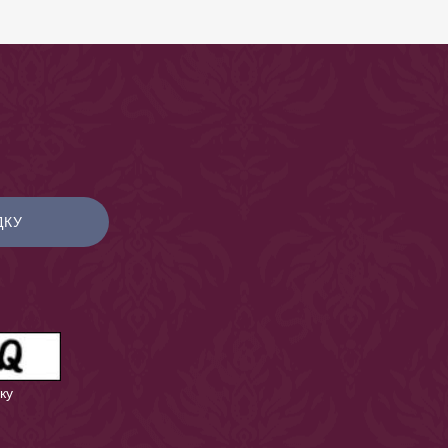
ДКУ
ку