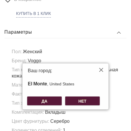
КУПИТЬ В 1 КЛИК
Параметры
Пол:
Женский
Бренд:
Voggo
Тип материала:
Натуральная кожа, Натуральная
Ваш город:
кожа
El Monte
, United States
Материал подкладка:
Полиэстер
Фактура материала:
Гладкая кожа
ДА
НЕТ
Тип застежки:
Магнит
Комплектация:
Вкладыш
Цвет фурнитуры:
Серебро
Количество отделений:
1