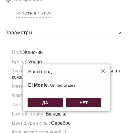
КУПИТЬ В 1 КЛИК
Параметры
Пол:
Женский
Бренд:
Voggo
Тип материала:
Натуральная кожа, Натуральная
Ваш город:
кожа
El Monte
, United States
Материал подкладка:
Полиэстер
Фактура материала:
Гладкая кожа
ДА
НЕТ
Тип застежки:
Магнит
Комплектация:
Вкладыш
Цвет фурнитуры:
Серебро
Количество отделений:
1