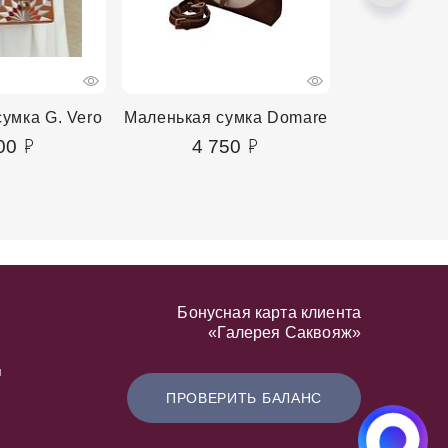
умка G. Vero
Маленькая сумка Domare
Маленькая 
00
4 750
4 9
Бонусная карта клиента
«Галерея Саквояж»
я
ПРОВЕРИТЬ БАЛАНС