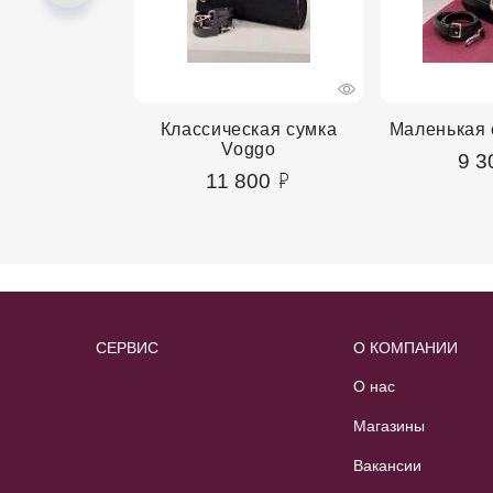
сумка Voggo
Классическая сумка
Маленькая 
Voggo
00
9 3
11 800
СЕРВИС
О КОМПАНИИ
О нас
Магазины
Вакансии