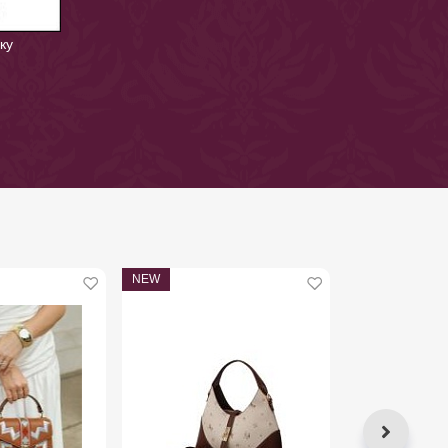
ку
NEW
NEW