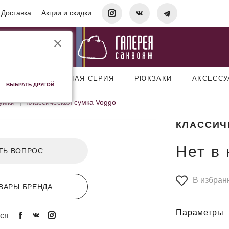
Доставка
Акции и скидки
УМКИ
ДОРОЖНАЯ СЕРИЯ
РЮКЗАКИ
АКСЕСС
ВЫБРАТЬ ДРУГОЙ
умки
Классическая сумка Voggo
КЛАССИЧ
Нет в
ТЬ ВОПРОС
В избран
ВАРЫ БРЕНДА
Параметры
ся