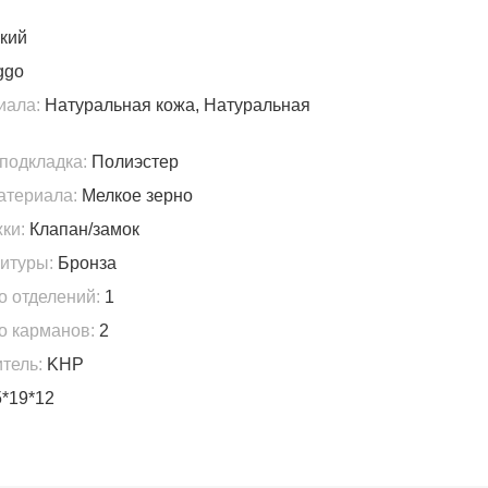
кий
ggo
иала:
Натуральная кожа, Натуральная
подкладка:
Полиэстер
атериала:
Мелкое зерно
ки:
Клапан/замок
итуры:
Бронза
о отделений:
1
о карманов:
2
тель:
KHP
*19*12