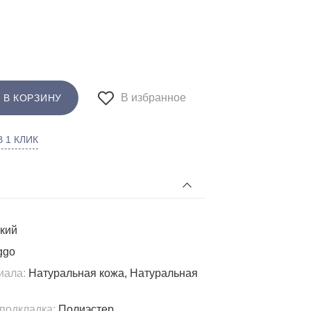
В избранное
 В КОРЗИНУ
 1 КЛИК
кий
ggo
иала:
Натуральная кожа, Натуральная
подкладка:
Полиэстер