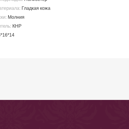
атериала:
Гладкая кожа
ки:
Молния
тель:
КНР
*16*14