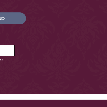
ДКУ
ку