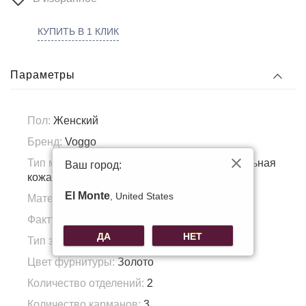
КУПИТЬ В 1 КЛИК
Параметры
Пол:
Женский
Бренд:
Voggo
Тип материала:
Натуральная кожа, Натуральная
Ваш город:
кожа
El Monte
, United States
Материал подкладка:
Полиэстер
Фактура материала:
Зернистая кожа
ДА
НЕТ
Тип застежки:
Молния
Цвет фурнитуры:
Золото
Количество отделений:
2
Количество карманов:
3