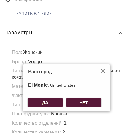
КУПИТЬ В 1 КЛИК
Параметры
Пол:
Женский
Бренд:
Voggo
Тип материала:
Натуральная кожа, Натуральная
Ваш город:
кожа
El Monte
, United States
Материал подкладка:
Полиэстер
Фактура материала:
Промасленная кожа
ДА
НЕТ
Тип застежки:
Молния
Цвет фурнитуры:
Бронза
Количество отделений:
1
Количество карманов:
2