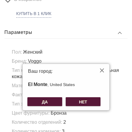
КУПИТЬ В 1 КЛИК
Параметры
Пол:
Женский
Бренд:
Voggo
Тип материала:
Натуральная кожа, Натуральная
Ваш город:
кожа
El Monte
, United States
Материал подкладка:
Полиэстер
Фактура материала:
Гладкая кожа
ДА
НЕТ
Тип застежки:
Молния
Цвет фурнитуры:
Бронза
Количество отделений:
2
Количество карманов:
3