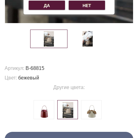
ДА
НЕТ
Артикул:
B-68815
Цвет:
бежевый
Другие цвета: